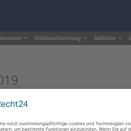
matten
Dickbeschichtung
Additive
019
ren und Renovieren