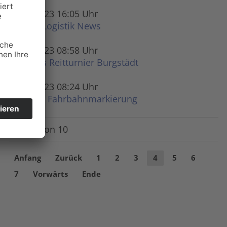
01.08.2023 16:05 Uhr
Trans Logistik News
03.07.2023 08:58 Uhr
Großes Reitturnier Burgstädt
23.06.2023 08:24 Uhr
Mobile Fahrbahnmarkierung
Seite 4 von 10
Anfang
Zurück
1
2
3
4
5
6
7
Vorwärts
Ende