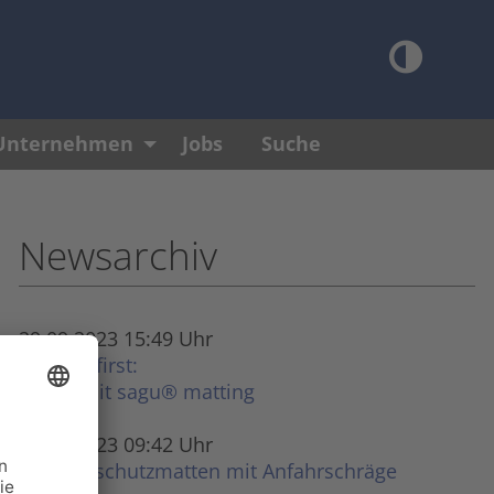
Unternehmen
Jobs
Suche
Newsarchiv
29.09.2023 15:49 Uhr
Safety first:
sicher mit sagu® matting
24.08.2023 09:42 Uhr
Bodenschutzmatten mit Anfahrschräge