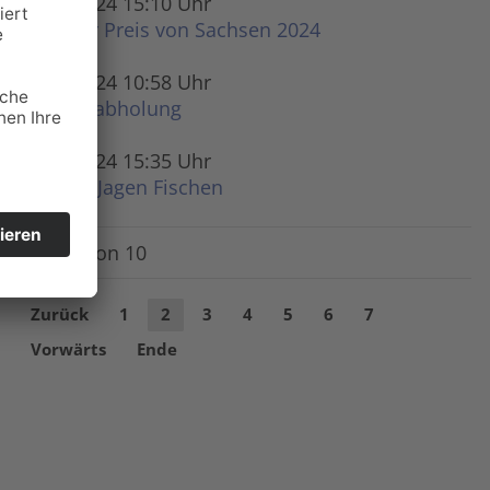
23.10.2024 15:10 Uhr
Großer Preis von Sachsen 2024
13.08.2024 10:58 Uhr
Warenabholung
13.02.2024 15:35 Uhr
Reiten Jagen Fischen
Seite 2 von 10
Zurück
1
2
3
4
5
6
7
Vorwärts
Ende