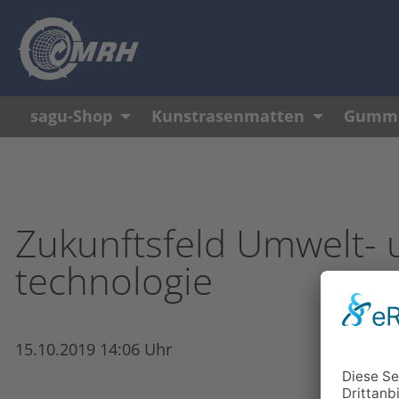
Navigation überspringen
sagu-Shop
Kunstrasenmatten
Gummi
Zukunftsfeld Umwelt- 
technologie
15.10.2019 14:06 Uhr