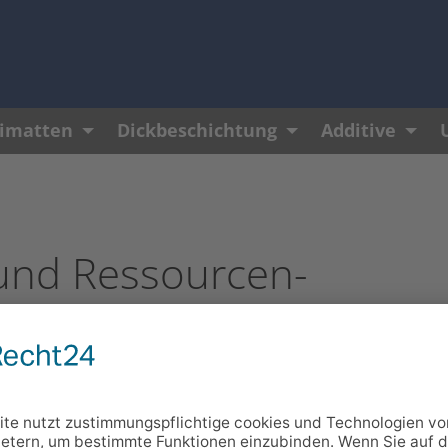
matten
Dickbeschichtung
Additive
und Ressourcen­