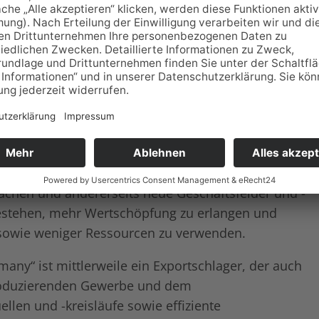
zienz Wettbewerbsfähigkeit
felder erschließen.
Jahr steht unter dem Motto:
„Zukunftsfeld
haltigkeit und Effizienz Wettbewerbsfähigkeit
.
 entstehen innovative Lösungen, die Unternehmen
achen und andererseits neue Geschäftsfelder und -
estehen, mehr Wertschöpfung zu erlangen und
n sowie weniger Ressourcen zu verwenden.
ny“ ist mittlerweile ein Exportschlager, der auch
produzierenden Gewerbe und dem
ellen und -kreisläufe sowie effiziente