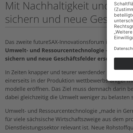
Mit Nachhaltigkeit und Effi
sichern und neue Geschäfts
Das zweite futureSAX-Innovationsforum in diesem 
Umwelt- und Ressourcentechnologie – mit Nach
sichern und neue Geschäftsfelder erschließen“
In Zeiten knapper und teurer werdender Rohstoffe
einerseits in der Produktion wettbewerbsfähiger m
modelle eröffnen. Das Ziel muss demnach darin b
dabei gleichzeitig die Umwelt weniger zu belaste
Umwelt- und Ressourcentechnologie „made in Germa
für viele sächsische Wirtschaftszweige aus dem 
Dienstleistungssektor relevant ist. Neue Rohstoffqu