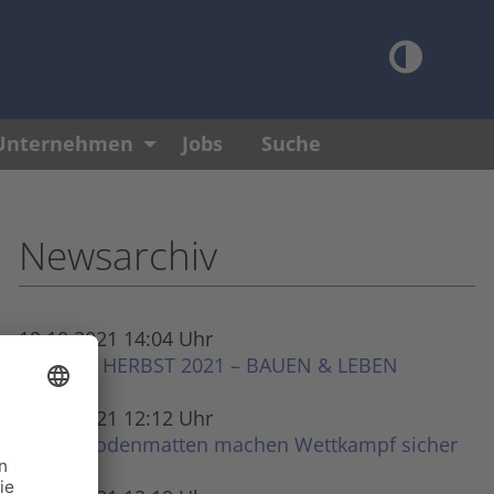
Unternehmen
Jobs
Suche
Newsarchiv
19.10.2021 14:04 Uhr
JENAer HERBST 2021 – BAUEN & LEBEN
19.10.2021 12:12 Uhr
PTM-Bodenmatten machen Wettkampf sicher