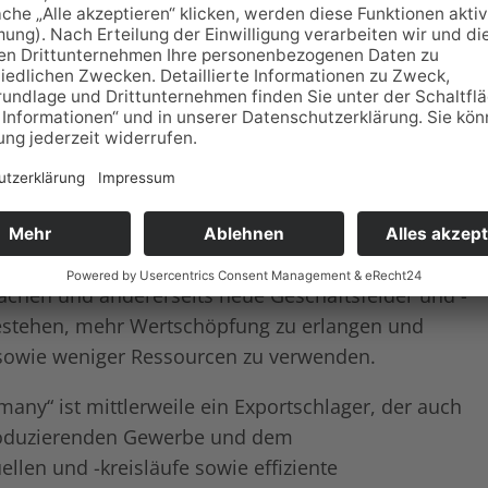
zienz Wettbewerbsfähigkeit
felder erschließen.
Jahr steht unter dem Motto:
„Zukunftsfeld
haltigkeit und Effizienz Wettbewerbsfähigkeit
.
 entstehen innovative Lösungen, die Unternehmen
achen und andererseits neue Geschäftsfelder und -
estehen, mehr Wertschöpfung zu erlangen und
n sowie weniger Ressourcen zu verwenden.
ny“ ist mittlerweile ein Exportschlager, der auch
produzierenden Gewerbe und dem
ellen und -kreisläufe sowie effiziente