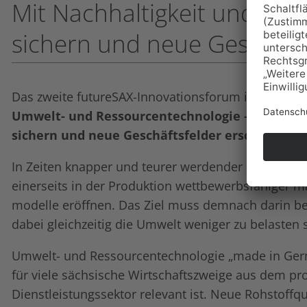
Mit Nachhaltigkeit und Effi
sichern und neue Geschäfts
Das zweite futureSAX-Innovationsforum in diesem 
Umwelt- und Ressourcentechnologie – mit Nach
sichern und neue Geschäftsfelder erschließen“
In Zeiten knapper und teurer werdender Rohstoffe
einerseits in der Produktion wettbewerbsfähiger m
modelle eröffnen. Das Ziel muss demnach darin b
dabei gleichzeitig die Umwelt weniger zu belaste
Umwelt- und Ressourcentechnologie „made in Germa
für viele sächsische Wirtschaftszweige aus dem 
Dienstleistungssektor relevant ist. Neue Rohstoffqu