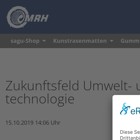
Navigation überspringen
sagu-Shop
Kunstrasenmatten
Gummi
Zukunftsfeld Umwelt- 
technologie
15.10.2019 14:06 Uhr