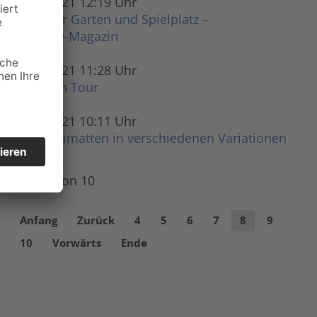
13.09.2021 12:19 Uhr
Neu für Garten und Spielplatz –
New-Life-Magazin
18.06.2021 11:28 Uhr
PTM on Tour
06.05.2021 10:11 Uhr
Gummi­matten in verschiedenen Variationen
Seite 8 von 10
Anfang
Zurück
4
5
6
7
8
9
10
Vorwärts
Ende