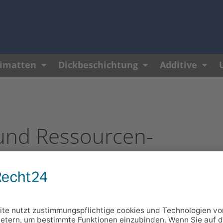
matten
Dickbeschichtung
Additive
und Ressourcen­