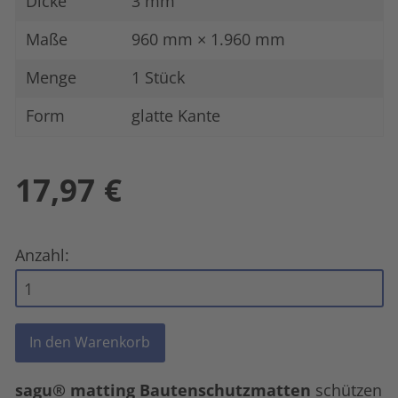
Dicke
3 mm
Maße
960 mm × 1.960 mm
Menge
1 Stück
Form
glatte Kante
17,97
€
Anzahl:
sagu® matting Bauten­schutz­matten
schützen