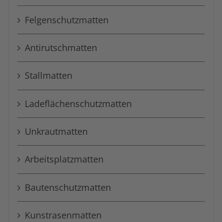
Felgen­schutz­matten
Anti­rutsch­matten
Stall­matten
Ladeflächen­schutz­matten
Unkrautmatten
Arbeits­platz­matten
Bauten­schutz­matten
Kunstrasen­matten