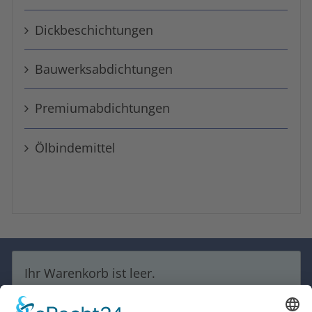
Dick­beschicht­ungen
Bauwerks­abdichtungen
Premium­ab­dichtungen
Öl­binde­mittel
Ihr Warenkorb ist leer.